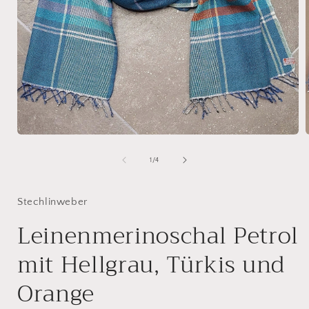
Medien
1
in
i
von
1
/
4
Modal
öffnen
ö
Stechlinweber
Leinenmerinoschal Petrol
mit Hellgrau, Türkis und
Orange