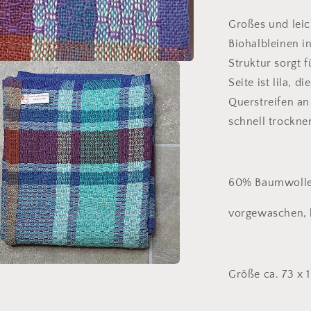
und
Lilatöne
Großes und lei
mit
Biohalbleinen i
Türkis
Struktur sorgt 
Seite ist lila, d
Querstreifen an
schnell trockne
60% Baumwolle,
vorgewaschen, k
en
Größe ca. 73 x 
l
n