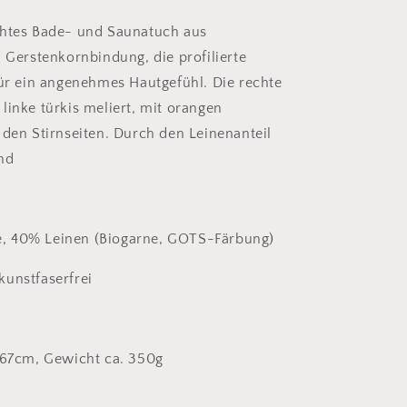
und
Lilatöne
chtes Bade- und Saunatuch aus
mit
n Gerstenkornbindung, die profilierte
Türkis
für ein angenehmes Hautgefühl. Die rechte
ie linke türkis meliert, mit orangen
 den Stirnseiten. Durch den Leinenanteil
nd
 40% Leinen (Biogarne, GOTS-Färbung)
unstfaserfrei
167cm, Gewicht ca. 350g