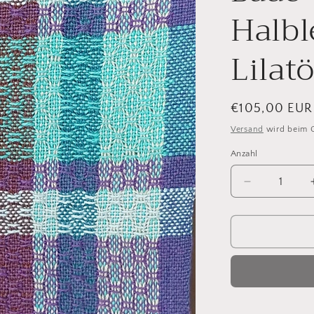
Halbl
Lilat
Normaler
€105,00 EUR
Preis
Versand
wird beim 
Anzahl
Verringere
die
Menge
für
Bade-
und
Saunatuch
Halbleinen
Blau-