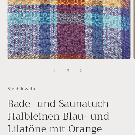
Medien
1
in
i
von
1
/
3
Modal
öffnen
ö
Stechlinweber
Bade- und Saunatuch
Halbleinen Blau- und
Lilatöne mit Orange