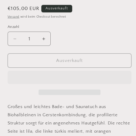
Normaler
€105,00 EUR
Ausverkauft
Preis
Versand
wird beim Checkout berechnet
Anzahl
Verringere
Erhöhe
die
die
Menge
Menge
für
für
Ausverkauft
Bade-
Bade-
und
und
Saunatuch
Saunatuch
Halbleinen
Halbleinen
Blau-
Blau-
und
und
Lilatöne
Lilatöne
Großes und leichtes Bade- und Saunatuch aus
mit
mit
Biohalbleinen in Gerstenkornbindung, die profilierte
Orange
Orange
Struktur sorgt für ein angenehmes Hautgefühl. Die rechte
Seite ist lila, die linke türkis meliert, mit orangen